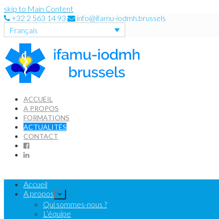
skip to Main Content
+32 2 563 14 93
info@ifamu-iodmh.brussels
Français
ACCUEIL
A PROPOS
FORMATIONS
ACTUALITÉS
CONTACT
Accueil
A propos
Qui sommes-nous ?
L’équipe